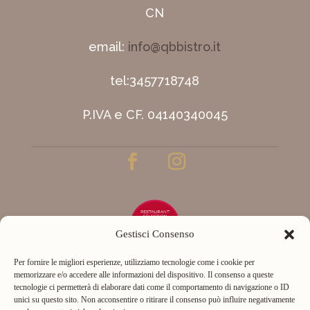
CN
email:
info@qbbistro.it
tel:
3457718748
P.IVA e CF.
04140340045
Gestisci Consenso
Per fornire le migliori esperienze, utilizziamo tecnologie come i cookie per
memorizzare e/o accedere alle informazioni del dispositivo. Il consenso a queste
Prenota il tuo tavolo
tecnologie ci permetterà di elaborare dati come il comportamento di navigazione o ID
unici su questo sito. Non acconsentire o ritirare il consenso può influire negativamente