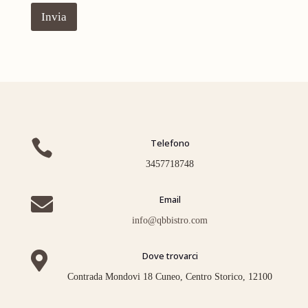
s
Invia
o
S
c
r
i
v
i
E
m
a

Telefono
i
3457718748
l

Email
info@qbbistro.com

Dove trovarci
Contrada Mondovi 18 Cuneo, Centro Storico, 12100