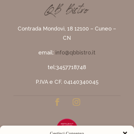
QB Bistro
Contrada Mondovì, 18 12100 – Cuneo –
CN
email:
info@qbbistro.it
tel:
3457718748
P.IVA e CF.
04140340045
Gestisci Consenso